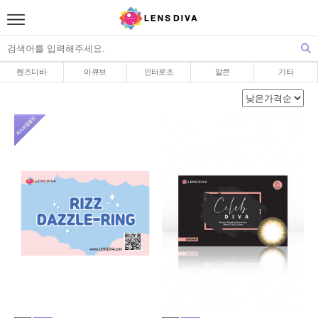
렌즈디바
아큐브
인터로조
알콘
기타