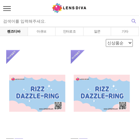
렌즈디바
아큐브
인터로조
알콘
기타