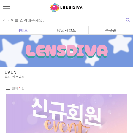
이벤트
당첨자발표
쿠폰존
EVENT
렌즈디바 이벤트
전체
1
건