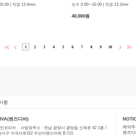
10.00 | 직경 13.4mm
도수 0.00~-10.00 | 직경 13.2mm
40,000원
1
2
3
4
5
6
7
8
9
10
사항
DIVA(렌즈디바)
NOTI
예약주
메인코리아 사업장주소 : 전남 광양시 광양읍 신재로 42 1층 /
렌즈디
서구 마곡서로152 두산더랜드타워 B-721