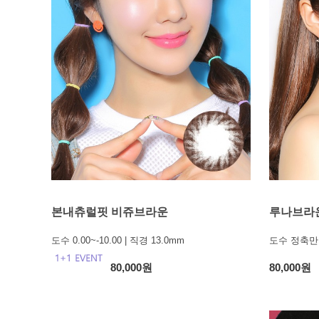
본내츄럴핏 비쥬브라운
루나브라
도수 0.00~-10.00 | 직경 13.0mm
도수 정축만가
80,000원
80,000원