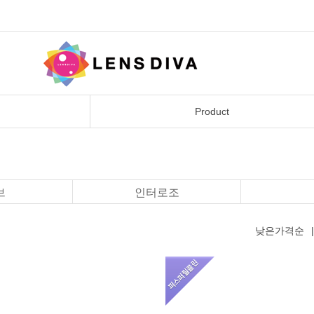
Product
브
인터로조
낮은가격순
|