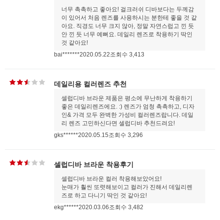
너무 촉촉하고 좋아요! 걸크러쉬 디바보다는 두께감
이 있어서 처음 렌즈를 사용하시는 분한테 좋을 것 같
아요. 직경도 너무 크지 않아, 정말 자연스럽고 낀 듯
안 낀 듯 너무 예뻐요. 데일리 렌즈로 착용하기 딱인
것 같아요!
bai*******
2020.05.22
조회수 3,413
데일리용 컬러렌즈 추천
셀럽디바 브라운 제품은 평소에 무난하게 착용하기
좋은 데일리렌즈에요. :) 렌즈가 엄청 촉촉하고, 디자
인& 가격 모두 완벽한 가성비 컬러렌즈랍니다. 데일
리 렌즈 고민하신다면 셀럽디바 추천드려요!
gks******
2020.05.15
조회수 3,296
셀럽디바 브라운 착용후기
셀럽디바 브라운 컬러 착용해보았어요!
눈매가 훨씬 또렷해보이고 컬러가 진해서 데일리렌
즈로 하고 다니기 딱인 것 같아요!
ekg******
2020.03.06
조회수 3,482