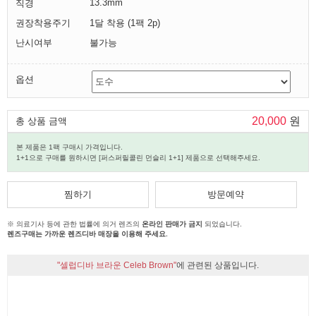
13.3mm
직경
권장착용주기
1달 착용 (1팩 2p)
난시여부
불가능
옵션
20,000
원
총 상품 금액
본 제품은 1팩 구매시 가격입니다.
1+1으로 구매를 원하시면 [퍼스퍼릴콜린 먼슬리 1+1] 제품으로 선택해주세요.
찜하기
방문예약
※ 의료기사 등에 관한 법률에 의거 렌즈의
온라인 판매가 금지
되었습니다.
렌즈구매는 가까운 렌즈디바 매장을 이용해 주세요.
"셀럽디바 브라운 Celeb Brown"
에 관련된 상품입니다.