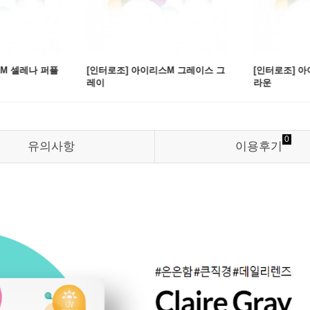
M 셀레나 퍼플
[인터로조] 아이리스M 그레이스 그
[인터로조] 
레이
라운
0
유의사항
이용후기