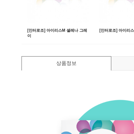
마 브라운
[인터로조] 아이리스M 셀레나 그레
[인터로조] 아이리스
이
상품정보