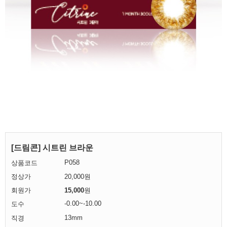
[드림콘] 시트린 브라운
P058
상품코드
정상가
20,000원
회원가
15,000
원
-0.00~-10.00
도수
13mm
직경