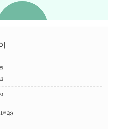
레이
원
원
00
1팩2p)