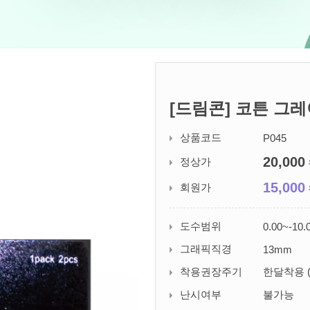
[드림콘] 코튼 그
상품코드
P045
20,000
정상가
15,000
회원가
도수범위
0.00~-10.
그래픽직경
13mm
착용권장주기
한달착용 (
난시여부
불가능