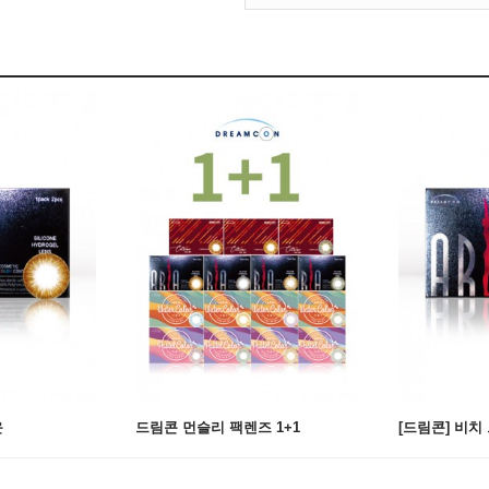
운
드림콘 먼슬리 팩렌즈 1+1
[드림콘] 비치