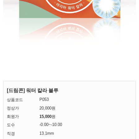
[드림콘] 워터 칼라 블루
P053
상품코드
정상가
20,000원
회원가
15,000
원
-0.00~-10.00
도수
13.1mm
직경