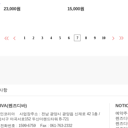
23,000원
15,000원
1
2
3
4
5
6
7
8
9
10
사항
DIVA(렌즈디바)
NOTI
예약주
메인코리아 사업장주소 : 전남 광양시 광양읍 신재로 42 1층 /
렌즈디
서구 마곡서로152 두산더랜드타워 B-721
렌즈디
번호 : 1599-6759 Fax : 061-763-2332