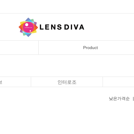
Product
브
인터로조
낮은가격순
|