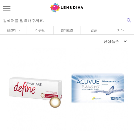
렌즈디바
아큐브
인터로조
알콘
기타