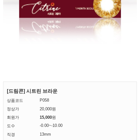
[드림콘] 시트린 브라운
P058
상품코드
정상가
20,000원
회원가
15,000
원
-0.00~-10.00
도수
13mm
직경