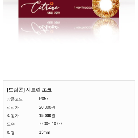
[드림콘] 시트린 초코
P057
상품코드
정상가
20,000원
회원가
15,000
원
-0.00~-10.00
도수
13mm
직경