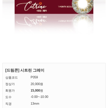
[드림콘] 시트린 그레이
P059
상품코드
정상가
20,000원
회원가
15,000
원
-0.00~-10.00
도수
13mm
직경