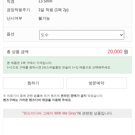
13.5mm
직경
권장착용주기
1달 착용 (1팩 2p)
난시여부
불가능
옵션
20,000
원
총 상품 금액
본 제품은 1팩 구매시 가격입니다.
1+1으로 구매를 원하시면 [퍼스퍼릴콜린 먼슬리 1+1] 제품으로 선택해주세요.
찜하기
방문예약
※ 의료기사 등에 관한 법률에 의거 렌즈의
온라인 판매가 금지
되었습니다.
렌즈구매는 가까운 렌즈디바 매장을 이용해 주세요.
"위드미디바 그레이 With Me Gray"
에 관련된 상품입니다.