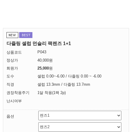
다즐링 셀럽 먼슬리 팩렌즈 1+1
P043
상품코드
정상가
40,000원
회원가
25,000
원
도수
셀럽 0.00~-6.00 / 다즐링 0.00 ~ -6.00
직경
셀럽 13.3mm / 다즐링 13.7mm
권장착용주기
1달 착용(1팩 2p)
난시여부
옵션