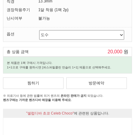
13.3mm
직경
권장착용주기
1달 착용 (1팩 2p)
난시여부
불가능
옵션
20,000
원
총 상품 금액
본 제품은 1팩 구매시 가격입니다.
1+1으로 구매를 원하시면 [퍼스퍼릴콜린 먼슬리 1+1] 제품으로 선택해주세요.
찜하기
방문예약
※ 의료기사 등에 관한 법률에 의거 렌즈의
온라인 판매가 금지
되었습니다.
렌즈구매는 가까운 렌즈디바 매장을 이용해 주세요.
"셀럽디바 초코 Celeb Choco"
에 관련된 상품입니다.