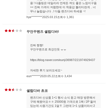
용 ! 다즐링은 데일리라 언제든 껴도 좋은 느낌이구욤
>< 진짜 가격이 저렴한데 이 착용감 퀄리티란게 .. 너
무나 놀랍습니다 ..! 다들 렌즈디바 하세용 ~!
hye*********
2025.03.15
조회수 1,361
꾸안꾸렌즈 셀럽디바!
진짜 짱짱!
꾸안꾸렌즈로 최강인듯 ㅠㅠ
https://blog.naver.com/eunji36987/221974929437
자세한 후기 보러오세요~
eun*******
2020.05.22
조회수 3,434
셀럽디바 초코
렌즈디바 신상품 1+1 행사 소식 듣고 매장 방문해서
구매 해왔어요ㅎㅎ 25000원 가격으로 1팩 / 2P 들어
있는데 사용기간도 1달 !! 그런데 1+1 상품이라서 2