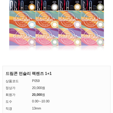
드림콘 먼슬리 팩렌즈 1+1
P059
상품코드
정상가
20,000원
회원가
20,000
원
0.00~-10.00
도수
13mm
직경