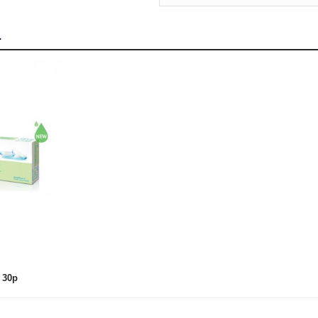
.
30p