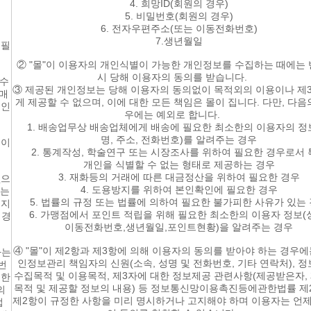
4. 희망ID(회원의 경우)
5. 비밀번호(회원의 경우)
6. 전자우편주소(또는 이동전화번호)
7.생년월일
 필
② "몰"이 이용자의 개인식별이 가능한 개인정보를 수집하는 때에는
시 당해 이용자의 동의를 받습니다.
 수
③ 제공된 개인정보는 당해 이용자의 동의없이 목적외의 이용이나 제
구매
게 제공할 수 없으며, 이에 대한 모든 책임은 몰이 집니다. 다만, 다음
개인
우에는 예외로 합니다.
1. 배송업무상 배송업체에게 배송에 필요한 최소한의 이용자의 정
명, 주소, 전화번호)를 알려주는 경우
 이
2. 통계작성, 학술연구 또는 시장조사를 위하여 필요한 경우로서
개인을 식별할 수 없는 형태로 제공하는 경우
3. 재화등의 거래에 따른 대금정산을 위하여 필요한 경우
없으
4. 도용방지를 위하여 본인확인에 필요한 경우
하는
5. 법률의 규정 또는 법률에 의하여 필요한 불가피한 사유가 있는
고지
6. 가맹점에서 포인트 적립을 위해 필요한 최소한의 이용자 정보(
 경
이동전화번호,생년월일,포인트현황)을 알려주는 경우
④ "몰"이 제2항과 제3항에 의해 이용자의 동의를 받아야 하는 경우에
하는
인정보관리 책임자의 신원(소속, 성명 및 전화번호, 기타 연락처), 
번
수집목적 및 이용목적, 제3자에 대한 정보제공 관련사항(제공받은자,
대한
목적 및 제공할 정보의 내용) 등 정보통신망이용촉진등에관한법률 제
의
제2항이 규정한 사항을 미리 명시하거나 고지해야 하며 이용자는 언
법