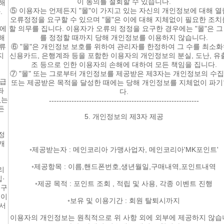
이 동의를 철회할 수 있습니다.
해
⑤ 이용자는 언제든지 "몰"이 가지고 있는 자신의 개인정보에 대해 열
.
오류정정을 요구할 수 있으며 "몰"은 이에 대해 지체없이 필요한 조치
보에
할 의무를 집니다. 이용자가 오류의 정정을 요구한 경우에는 "몰"은 그
해
를 정정할 때까지 당해 개인정보를 이용하지 않습니다.
오류
⑥ "몰"은 개인정보 보호를 위하여 관리자를 한정하여 그 수를 최소
지
신용카드, 은행계좌 등을 포함한 이용자의 개인정보의 분실, 도난, 유출
조 등으로 인한 이용자의 손해에 대하여 모든 책임을 집니다.
⑦ "몰" 또는 그로부터 개인정보를 제공받은 제3자는 개인정보의 수
취급
또는 제공받은 목적을 달성한 때에는 당해 개인정보를 지체없이 파
좌
다.
없는
------------------------------------------------------------
든
5. 개인정보의 제3자 제공
정
개
◦제공받는자 : 메인코리아 가맹사업자, 메인코리아'MK포인트'
◦제공항목 : 이름,핸드폰번호,생년월일,구매내역,포인트내역
리
·
◦제공 목적 : 포인트 조회 , 적립 및 사용, 각종 이벤트 진행
 구
·이
◦보유 및 이용기간 : 회원 탈퇴시까지
 서
이용자의 개인정보는 원칙적으로 위 사항 외에 외부에 제공하지 않습