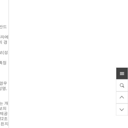
 반드
3자에
의 경
보(성
 특정
 경우
성명,
는 개
정보의
 제공
22조
제든지