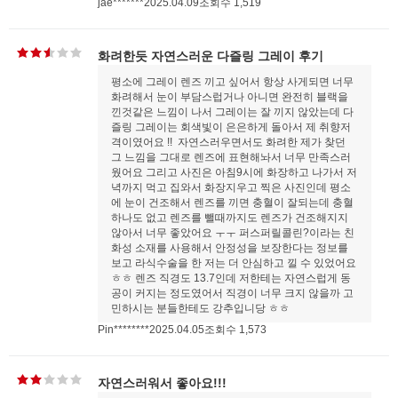
jae*******
2025.04.09
조회수 1,519
화려한듯 자연스러운 다즐링 그레이 후기
평소에 그레이 렌즈 끼고 싶어서 항상 사게되면 너무
화려해서 눈이 부담스럽거나 아니면 완전히 블랙을
낀것같은 느낌이 나서 그레이는 잘 끼지 않았는데 다
즐링 그레이는 회색빛이 은은하게 돌아서 제 취향저
격이였어요 !! 자연스러우면서도 화려한 제가 찾던
그 느낌을 그대로 렌즈에 표현해놔서 너무 만족스러
웠어요 그리고 사진은 아침9시에 화장하고 나가서 저
녁까지 먹고 집와서 화장지우고 찍은 사진인데 평소
에 눈이 건조해서 렌즈를 끼면 충혈이 잘되는데 충혈
하나도 없고 렌즈를 뺄때까지도 렌즈가 건조해지지
않아서 너무 좋았어요 ㅜㅜ 퍼스퍼릴콜린?이라는 친
화성 소재를 사용해서 안정성을 보장한다는 정보를
보고 라식수술을 한 저는 더 안심하고 낄 수 있었어요
ㅎㅎ 렌즈 직경도 13.7인데 저한테는 자연스럽게 동
공이 커지는 정도였어서 직경이 너무 크지 않을까 고
민하시는 분들한테도 강추입니당 ㅎㅎ
Pin********
2025.04.05
조회수 1,573
자연스러워서 좋아요!!!