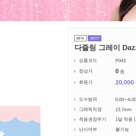
다즐링 그레이 Dazzle
상품코드
P043
0
정상가
원
20,000
회원가
도수범위
0.00~-6.0
그래픽직경
13.7mm
착용권장주기
1달 착용 (
난시여부
불가능