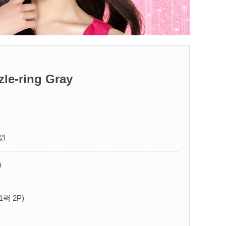
-ring Gray
원
0
1팩 2P)