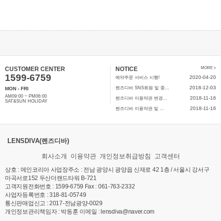
CUSTOMER CENTER
NOTICE
MORE >
1599-6759
2020-04-20
예약주문 서비스 시행!
2018-12-03
렌즈디바 SNS회원 및 중...
MON - FRI
AM09:00 ~ PM06:00
2018-11-16
렌즈디바 이용약관 변경...
SAT&SUN HOLIDAY
2018-11-16
렌즈디바 이용약관 및 ...
LENSDIVA(렌즈디바)
회사소개
이용약관
개인정보취급방침
고객센터
상호 : 메인코리아 사업장주소 : 전남 광양시 광양읍 신재로 42 1층 / 서울시 강서구
마곡서로152 두산더랜드타워 B-721
고객지원전화번호 : 1599-6759 Fax : 061-763-2332
사업자등록번호 : 318-81-05749
통신판매업신고 :
2017-전남광양-0029
개인정보관리책임자 : 박동훈 이메일 : lensdiva@naver.com