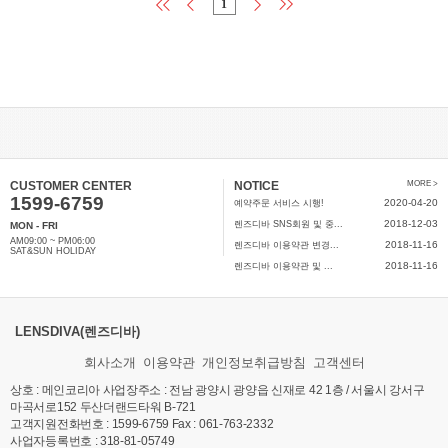
1
CUSTOMER CENTER
NOTICE
MORE >
1599-6759
2020-04-20
예약주문 서비스 시행!
2018-12-03
렌즈디바 SNS회원 및 중...
MON - FRI
AM09:00 ~ PM06:00
2018-11-16
렌즈디바 이용약관 변경...
SAT&SUN HOLIDAY
2018-11-16
렌즈디바 이용약관 및 ...
LENSDIVA(렌즈디바)
회사소개
이용약관
개인정보취급방침
고객센터
상호 : 메인코리아 사업장주소 : 전남 광양시 광양읍 신재로 42 1층 / 서울시 강서구
마곡서로152 두산더랜드타워 B-721
고객지원전화번호 : 1599-6759 Fax : 061-763-2332
사업자등록번호 : 318-81-05749