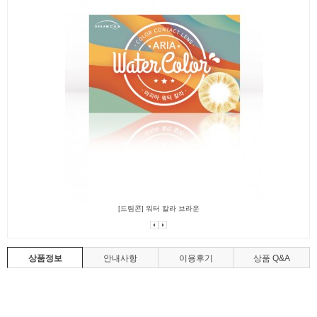
[드림콘] 워터 칼라 브라운
[
상품정보
안내사항
이용후기
상품 Q&A