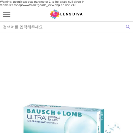
Warning: usort() expects parameter 1 to be array, null given in
/home/lensshop/www/store/goods_view.php on line 242