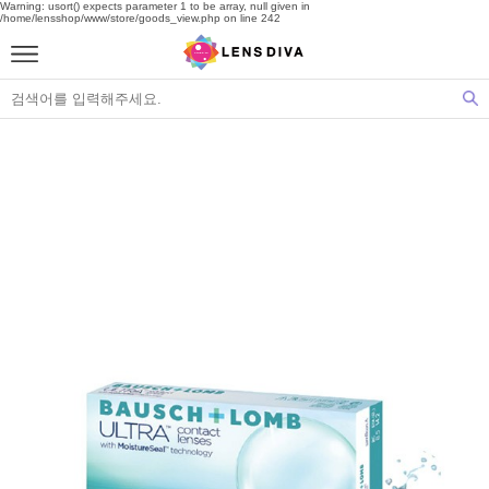
Warning: usort() expects parameter 1 to be array, null given in
/home/lensshop/www/store/goods_view.php on line 242