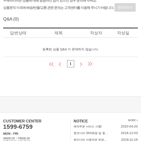
구매하시려는 상품에 대해 궁금하신 점이 있으신 경우 문의해 주세요.
문의하기
상품문의 이외에 배송/반품/교환 관련 문의는 고객센터를 이용해 주시기 바랍니다.
Q&A
(0)
답변상태
제목
작성자
작성일
등록된 상품 Q&A 가 존재하지 않습니다.
1
CUSTOMER CENTER
NOTICE
MORE >
1599-6759
2020-04-20
예약주문 서비스 시행!
2018-12-03
렌즈디바 SNS회원 및 중...
MON - FRI
AM09:00 ~ PM06:00
2018-11-16
렌즈디바 이용약관 변경...