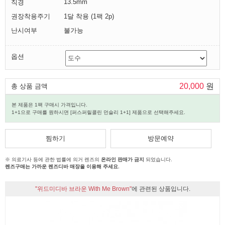
13.5mm
직경
권장착용주기
1달 착용 (1팩 2p)
난시여부
불가능
옵션
20,000
원
총 상품 금액
본 제품은 1팩 구매시 가격입니다.
1+1으로 구매를 원하시면 [퍼스퍼릴콜린 먼슬리 1+1] 제품으로 선택해주세요.
찜하기
방문예약
※ 의료기사 등에 관한 법률에 의거 렌즈의
온라인 판매가 금지
되었습니다.
렌즈구매는 가까운 렌즈디바 매장을 이용해 주세요.
"위드미디바 브라운 With Me Brown"
에 관련된 상품입니다.