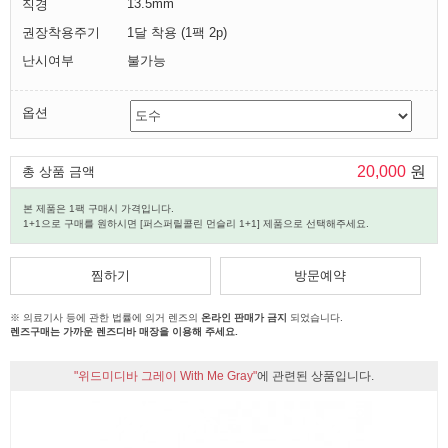
13.5mm
직경
권장착용주기
1달 착용 (1팩 2p)
난시여부
불가능
옵션
20,000
원
총 상품 금액
본 제품은 1팩 구매시 가격입니다.
1+1으로 구매를 원하시면 [퍼스퍼릴콜린 먼슬리 1+1] 제품으로 선택해주세요.
찜하기
방문예약
※ 의료기사 등에 관한 법률에 의거 렌즈의
온라인 판매가 금지
되었습니다.
렌즈구매는 가까운 렌즈디바 매장을 이용해 주세요.
"위드미디바 그레이 With Me Gray"
에 관련된 상품입니다.