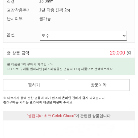
13.3mm
직경
권장착용주기
1달 착용 (1팩 2p)
난시여부
불가능
옵션
20,000
원
총 상품 금액
본 제품은 1팩 구매시 가격입니다.
1+1으로 구매를 원하시면 [퍼스퍼릴콜린 먼슬리 1+1] 제품으로 선택해주세요.
찜하기
방문예약
※ 의료기사 등에 관한 법률에 의거 렌즈의
온라인 판매가 금지
되었습니다.
렌즈구매는 가까운 렌즈디바 매장을 이용해 주세요.
"셀럽디바 초코 Celeb Choco"
에 관련된 상품입니다.