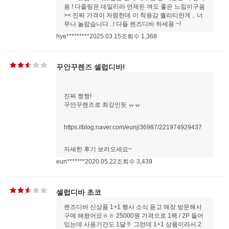
용 ! 다즐링은 데일리라 언제든 껴도 좋은 느낌이구욤
>< 진짜 가격이 저렴한데 이 착용감 퀄리티란게 .. 너
무나 놀랍습니다 ..! 다들 렌즈디바 하세용 ~!
hye*********
2025.03.15
조회수 1,368
꾸안꾸렌즈 셀럽디바!
진짜 짱짱!
꾸안꾸렌즈로 최강인듯 ㅠㅠ
https://blog.naver.com/eunji36987/221974929437
자세한 후기 보러오세요~
eun*******
2020.05.22
조회수 3,439
셀럽디바 초코
렌즈디바 신상품 1+1 행사 소식 듣고 매장 방문해서
구매 해왔어요ㅎㅎ 25000원 가격으로 1팩 / 2P 들어
있는데 사용기간도 1달 !! 그런데 1+1 상품이라서 2