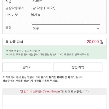
13.3mm
직경
권장착용주기
1달 착용 (1팩 2p)
난시여부
불가능
옵션
20,000
원
총 상품 금액
본 제품은 1팩 구매시 가격입니다.
1+1으로 구매를 원하시면 [퍼스퍼릴콜린 먼슬리 1+1] 제품으로 선택해주세요.
찜하기
방문예약
※ 의료기사 등에 관한 법률에 의거 렌즈의
온라인 판매가 금지
되었습니다.
렌즈구매는 가까운 렌즈디바 매장을 이용해 주세요.
"셀럽디바 브라운 Celeb Brown"
에 관련된 상품입니다.