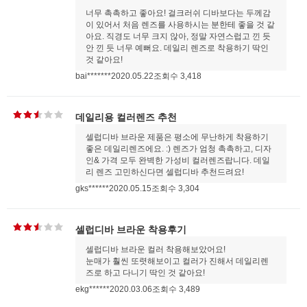
너무 촉촉하고 좋아요! 걸크러쉬 디바보다는 두께감
이 있어서 처음 렌즈를 사용하시는 분한테 좋을 것 같
아요. 직경도 너무 크지 않아, 정말 자연스럽고 낀 듯
안 낀 듯 너무 예뻐요. 데일리 렌즈로 착용하기 딱인
것 같아요!
bai*******
2020.05.22
조회수 3,418
데일리용 컬러렌즈 추천
셀럽디바 브라운 제품은 평소에 무난하게 착용하기
좋은 데일리렌즈에요. :) 렌즈가 엄청 촉촉하고, 디자
인& 가격 모두 완벽한 가성비 컬러렌즈랍니다. 데일
리 렌즈 고민하신다면 셀럽디바 추천드려요!
gks******
2020.05.15
조회수 3,304
셀럽디바 브라운 착용후기
셀럽디바 브라운 컬러 착용해보았어요!
눈매가 훨씬 또렷해보이고 컬러가 진해서 데일리렌
즈로 하고 다니기 딱인 것 같아요!
ekg******
2020.03.06
조회수 3,489