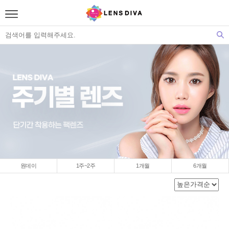
원데이
1주~2주
1개월
6개월