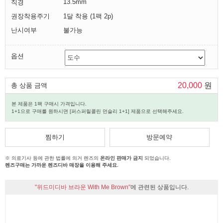
13.5mm
직경
권장착용주기
1달 착용 (1팩 2p)
난시여부
불가능
옵션
20,000
원
총 상품 금액
본 제품은 1팩 구매시 가격입니다.
1+1으로 구매를 원하시면 [퍼스퍼릴콜린 먼슬리 1+1] 제품으로 선택해주세요.
찜하기
방문예약
※ 의료기사 등에 관한 법률에 의거 렌즈의
온라인 판매가 금지
되었습니다.
렌즈구매는 가까운 렌즈디바 매장을 이용해 주세요.
"위드미디바 브라운 With Me Brown"
에 관련된 상품입니다.