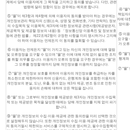
계에서 당해 이용자에게 그 목적을 고지하고 동의를 받습니다. 다만, 관련
법령에 달리 정함이 있는 경우에는 예외로 합니다.
④ "몰
책임자의
⑤ “몰”이 제3항과 제4항에 의해 이용자의 동의를 받아야 하는 경우에는
자에 대
개인정보관리 책임자의 신원(소속, 성명 및 전화번호, 기타 연락처), 정보
망이용
의 수집목적 및 이용목적, 제3자에 대한 정보제공 관련사항(제공받은자,
제공목적 및 제공할 정보의 내용) 등 「정보통신망 이용촉진 및 정보보호
⑤ 이용
등에 관한 법률」 제22조제2항이 규정한 사항을 미리 명시하거나 고지해
요구할 
야 하며 이용자는 언제든지 이 동의를 철회할 수 있습니다.
가 오류
⑥ 이용자는 언제든지 “몰”이 가지고 있는 자신의 개인정보에 대해 열람
⑥ "몰
및 오류정정을 요구할 수 있으며 “몰”은 이에 대해 지체 없이 필요한 조치
행계좌 
를 취할 의무를 집니다. 이용자가 오류의 정정을 요구한 경우에는 “몰”은
그 오류를 정정할 때까지 당해 개인정보를 이용하지 않습니다.
⑦ "몰
⑦ “몰”은 개인정보 보호를 위하여 이용자의 개인정보를 취급하는 자를
최소한으로 제한하여야 하며 신용카드, 은행계좌 등을 포함한 이용자의
개인정보의 분실, 도난, 유출, 동의 없는 제3자 제공, 변조 등으로 인한 이
용자의 손해에 대하여 모든 책임을 집니다.
⑧ “몰” 또는 그로부터 개인정보를 제공받은 제3자는 개인정보의 수집목
적 또는 제공받은 목적을 달성한 때에는 당해 개인정보를 지체 없이 파기
합니다.
⑨ “몰”은 개인정보의 수집·이용·제공에 관한 동의란을 미리 선택한 것으
로 설정해두지 않습니다. 또한 개인정보의 수집·이용·제공에 관한 이용자
의 동의거절시 제한되는 서비스를 구체적으로 명시하고, 필수수집항목이